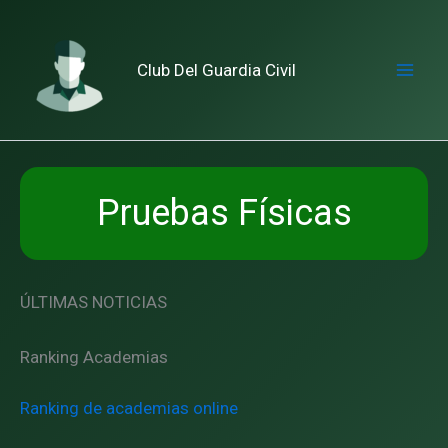
Ir
al
contenido
Club Del Guardia Civil
Mai
Me
Pruebas Físicas
ÚLTIMAS NOTICIAS
Ranking Academias
Ranking de academias online