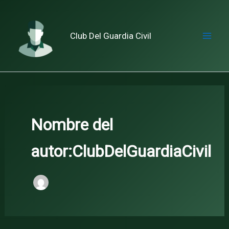
Ir
al
contenido
Club Del Guardia Civil
Mai
Me
Nombre del
autor:ClubDelGuardiaCivil