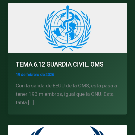
TEMA 6.12 GUARDIA CIVIL. OMS
19 de febrero de 2026
Con la salida de EEUU de la OMS, esta pasa a
tener 193 miembros, igual que la ONU. Esta
tabla […]